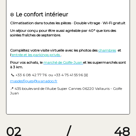
❄️
Le confort intérieur
Climatisation dans toutes les pièces · Double vitrage · Wi-Fi gratuit
Un séjour conçu pour être aussi agréable par 40° que lors des
soirées fraîches de septembre.
Complétez votre visite virtuelle avec les photos des
chambres
et
l
'entrée et les parkings privés
.
Pour vos achats, le
marché de Golfe-Juan
et les supermarchés sont
à 3 km.
📞 +33 6 08 42 77 76 ou +33 4 75 41 55 96 ✉️
masdesfigues@wanadoo.fr
📍 435 boulevard de l'Aube Super Cannes 06220 Vallauris - Golfe
Juan
02
/
48