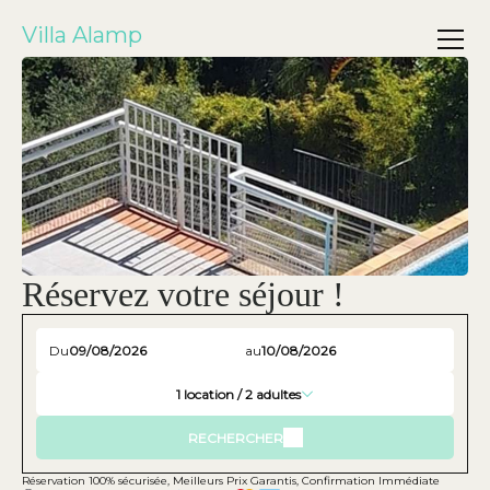
Villa Alamp
Réservez votre séjour !
Du
au
1
location /
2
adultes
RECHERCHER
Réservation 100% sécurisée, Meilleurs Prix Garantis, Confirmation Immédiate